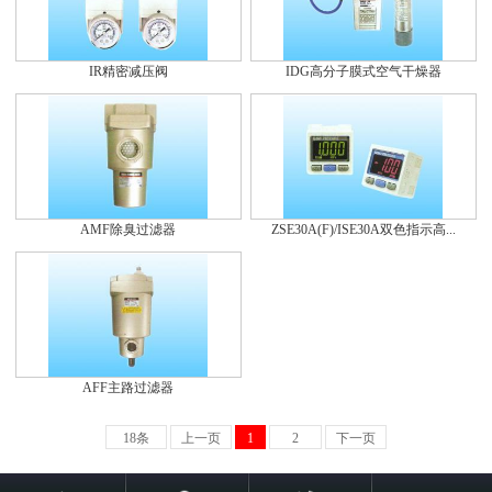
IR精密减压阀
IDG高分子膜式空气干燥器
AMF除臭过滤器
ZSE30A(F)/ISE30A双色指示高...
AFF主路过滤器
18条
上一页
1
2
下一页